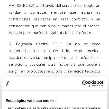
AM, SGIIC, S.A.U a través del servicio se reputarán
válidas y correctas siempre que reúnan las
condiciones previstas en este contrato, y se
considerará que han sido cursadas por el cliente,
dotado de capacidad legal suficiente al efecto.
9. Belgravia Capital SGIIC SA no se hace
responsable de cualquier fallo, error técnico,
accidente, avería, manipulación, interrupción en el
servicio o cualquier otra incidencia que pudiera
surgir en productos, equipos o servicios técnicos
ajenos a SINGULAR AM, SGIIC, S.A.U, cuyo uso sea
necesario para la prestación del servicio. SINGULAR
AM, SGIIC, S.A.U no será responsable en los
supuestos de indisponibilidad del servicio por
Esta página web usa cookies
causas de fuerza mayor o suspensión temporal del
Las cookies de este sitio web se usan para personalizar