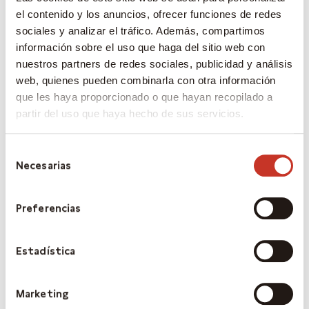
mismo por razones técnicas.
el contenido y los anuncios, ofrecer funciones de redes
sociales y analizar el tráfico. Además, compartimos
10. El cliente se obliga a adoptar las medidas de
información sobre el uso que haga del sitio web con
seguridad necesarias, tanto personales como
nuestros partners de redes sociales, publicidad y análisis
materiales, para mantener la confidencialidad de
web, quienes pueden combinarla con otra información
que les haya proporcionado o que hayan recopilado a
sus claves personales. SINGULAR AM, SGIIC, S.A.U
partir del uso que haya hecho de sus servicios.
queda liberada de cualquier responsabilidad por
uso indebido del servicio. El cliente notificará
Selección
inmediatamente, por correo certificado o por fax,
Necesarias
de
a SINGULAR AM, SGIIC, S.A.U la pérdida, extravío,
consentimiento
sustracción, robo o acceso ilegítimo de sus claves
Preferencias
personales, así como su conocimiento por terceras
personas. Belgravia Capital SGIIC SA será
Estadística
responsable de cualquier orden comunicada y
ejecutada por vía telemática con posterioridad a
dicha notificación. Asimismo, comunicará cualquier
Marketing