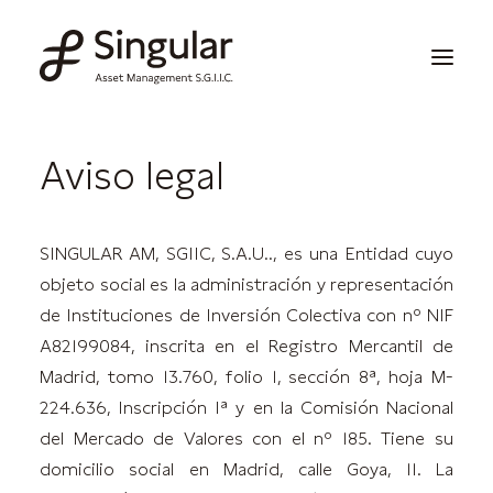
Aviso legal
Soluciones de inversión
Publicaciones y noticias
SINGULAR AM, SGIIC, S.A.U.., es una Entidad cuyo
Información corporativa
objeto social es la administración y representación
de Instituciones de Inversión Colectiva
con nº NIF
Nuestras capacidades
A82199084, inscrita en el Registro Mercantil de
Madrid, tomo 13.760, folio 1, sección 8ª, hoja M-
Contacto
224.636, Inscripción Iª y en la Comisión Nacional
del Mercado de Valores con el nº 185.
Tiene su
Invertir
domicilio social en Madrid, calle Goya, 11. La