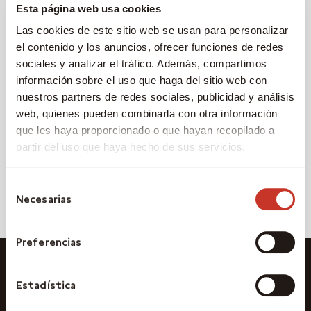
Esta página web usa cookies
1%
Las cookies de este sitio web se usan para personalizar
COMISIÓN DE GESTIÓN
el contenido y los anuncios, ofrecer funciones de redes
1,15%
sociales y analizar el tráfico. Además, compartimos
información sobre el uso que haga del sitio web con
COMISIÓN DE EXITO
nuestros partners de redes sociales, publicidad y análisis
20% sobre lo que exceda del 8%
web, quienes pueden combinarla con otra información
que les haya proporcionado o que hayan recopilado a
COMISIÓN DE DEPÓSITO
partir del uso que haya hecho de sus servicios.
0,08%
Selección
Necesarias
de
consentimiento
Preferencias
Estadística
Documentación