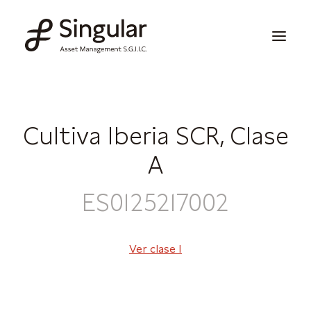
Soluciones de inversión
Cultiva Iberia SCR, Clase
Publicaciones y noticias
A
Información corporativa
ES0125217002
Nuestras capacidades
Contacto
Ver clase I
Invertir