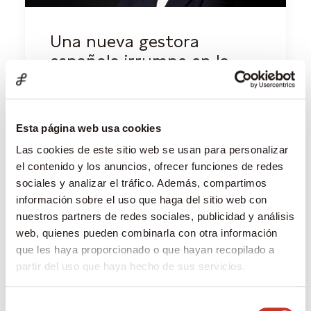
Una nueva gestora
española irrumpe en la
élite con el rating AAA de
Citywire
Esta página web usa cookies
by Cristina Solinís Lachambre
Las cookies de este sitio web se usan para personalizar
el contenido y los anuncios, ofrecer funciones de redes
sociales y analizar el tráfico. Además, compartimos
información sobre el uso que haga del sitio web con
nuestros partners de redes sociales, publicidad y análisis
web, quienes pueden combinarla con otra información
que les haya proporcionado o que hayan recopilado a
Buscar
partir del uso que haya hecho de sus servicios.
Buscar
Selección