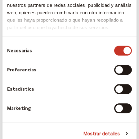
nuestros partners de redes sociales, publicidad y análisis
Carta Estrategia Singular Junio 2026
web, quienes pueden combinarla con otra información
Carta trimestral Sigma – Marzo 2026
que les haya proporcionado o que hayan recopilado a
Carta trimestral Gamma -Marzo 2026
partir del uso que haya hecho de sus servicios.
Carta Estrategia Singular Mayo 2026
Selección
Necesarias
de
consentimiento
Comentarios recientes
Preferencias
No hay comentarios que mostrar.
Estadística
Marketing
Archivos
julio 2026
Mostrar detalles