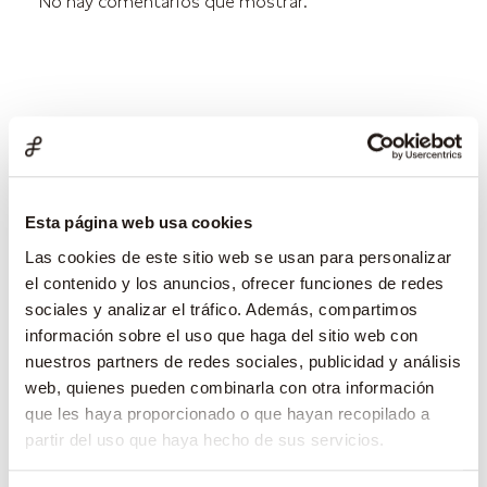
No hay comentarios que mostrar.
Archivos
julio 2026
junio 2026
Esta página web usa cookies
mayo 2026
Las cookies de este sitio web se usan para personalizar
abril 2026
el contenido y los anuncios, ofrecer funciones de redes
sociales y analizar el tráfico. Además, compartimos
marzo 2026
información sobre el uso que haga del sitio web con
febrero 2026
nuestros partners de redes sociales, publicidad y análisis
enero 2026
web, quienes pueden combinarla con otra información
que les haya proporcionado o que hayan recopilado a
diciembre 2025
partir del uso que haya hecho de sus servicios.
noviembre 2025