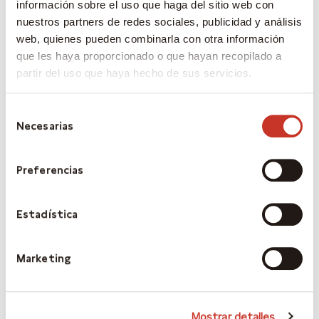
información sobre el uso que haga del sitio web con
abril 2025
nuestros partners de redes sociales, publicidad y análisis
marzo 2025
web, quienes pueden combinarla con otra información
febrero 2025
que les haya proporcionado o que hayan recopilado a
partir del uso que haya hecho de sus servicios.
enero 2025
diciembre 2024
Selección
noviembre 2024
Necesarias
de
consentimiento
octubre 2024
Preferencias
septiembre 2024
julio 2024
Estadística
junio 2024
mayo 2024
Marketing
abril 2024
marzo 2024
febrero 2024
Mostrar detalles