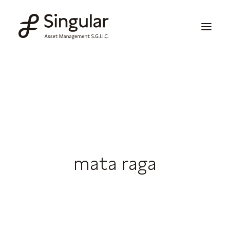
Soluciones de inversión
Publicaciones y noticias
Información corporativa
Nuestras capacidades
mata raga
Contacto
Invertir