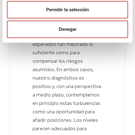
centrarse en las preguntas
Permitir la selección
clave: si el ciclo de crecimiento
podrá prolongarse a pesar de
estos acontecimientos, y si las
Denegar
valoraciones y los retornos
esperados han mejorado lo
suficiente como para
compensar los riesgos
asumidos. En ambos casos,
nuestro diagnóstico es
positivo y, con una perspectiva
a medio plazo, contemplamos
en principio estas turbulencias
como una oportunidad para
añadir posiciones. Los niveles
parecen adecuados para