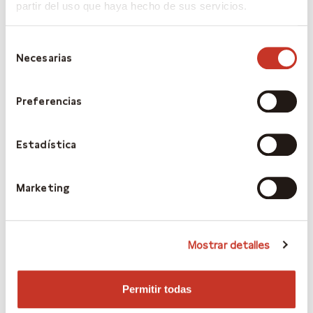
partir del uso que haya hecho de sus servicios.
descontar un escenario de
estanflación en el que la Fed y
Selección
otros bancos centrales no
Necesarias
de
dudarían en relajar
consentimiento
sustancialmente sus políticas
Preferencias
monetarias. Y como siempre,
los movimientos están siendo
Estadística
amplificados por las ventas
forzadas de los inversores más
cortoplacistas mientras que los
Marketing
que se guían por los
fundamentales se mantienen al
Mostrar detalles
margen.
En estas condiciones, además
Permitir todas
de mantener la calma, conviene